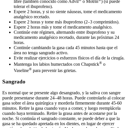
libre (también conocido como Advil
o Motrin
) (si puede
tolerar el ibuprofeno).
Espere 2 horas, y si no siente náuseas, tome el medicamento
analgésico recetado.
Espere 2 horas y tome más ibuprofeno (2–3 comprimidos).
Espere 2 horas más y tome el medicamento analgésico.
Continúe este régimen, alternando entre ibuprofeno y su
medicamento analgésico recetado, durante las próximas 24
horas.
Continúe cambiando la gasa cada 45 minutos hasta que el
área no tenga sangrado activo.
Evite realizar ejercicios o esfuerzos físicos el día de la cirugía.
®
Mantenga los labios humectados con Chapstick
o
®
Vaseline
para prevenir las grietas.
Sangrado
Es normal que se presente algo desangrado, y la saliva con sangre
puede presentarse durante 24–48 horas. Puede controlarlo al colocar
gasa sobre el área quirúrgica y morderla firmemente durante 45-60
minutos. Retire la gasa cuando vaya a comer, y luego reemplácela
cuando haya terminado. Retire la grasa antes de acostarse por la
noche. Si continúa el sangrado constante, se puede deber a que la
gasa se ha quedado apretada en los dientes, en lugar de ejercer